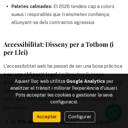
Paletes calmades:
El 2026 tendeix cap a colors
suaus i respirables que transmeten confiança,
allunyant-se dels contrastos agressius
Accessibilitat: Disseny per a Tothom (i
per Llei)
L'accessibilitat web ha passat de ser una bona pràctica
a ser
una obligació legal
. La Directiva Europea
Aquest lloc web utilitza
Google Analytics
per
d'Accessibilitat (EAA) entra en vigor el juny de 2025, i el
analitzar el trànsit i millorar l'experiència d'usuari.
2026 el compliment és ja un requisit per a moltes
Pots acceptar les cookies o gestionar la seva
empreses. Però més enllà de la llei, l'accessibilitat és
configuració.
bon negoci:
Acceptar
Configurar
El 15% de la població mundial
viu amb alguna