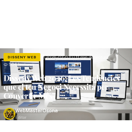
Tornar al blog
2026-02-07
11 min de lectura
DISSENY WEB
504 lectures
Disseny Web 2026: Les Tendències
que el teu Negoci Necessita per
Convertir Més
WebMasterOsona
Editor