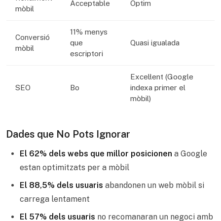
Acceptable
Òptim
mòbil
11% menys
Conversió
que
Quasi igualada
mòbil
escriptori
Excel·lent (Google
SEO
Bo
indexa primer el
mòbil)
Dades que No Pots Ignorar
El 62% dels webs que millor posicionen
a Google
estan optimitzats per a mòbil
El 88,5% dels usuaris
abandonen un web mòbil si
carrega lentament
El 57% dels usuaris
no recomanaran un negoci amb