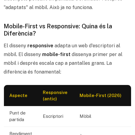
"adaptats" al mòbil. Això ja no funciona.
Mobile-First vs Responsive: Quina és la
Diferència?
El disseny
responsive
adapta un web d'escriptori al
mòbil. El disseny
mobile-first
dissenya primer per al
mòbil i després escala cap a pantalles grans. La
diferència és fonamental:
Responsive
Aspecte
Mobile-First (2026)
(antic)
Punt de
Escriptori
Mòbil
partida
Rendiment