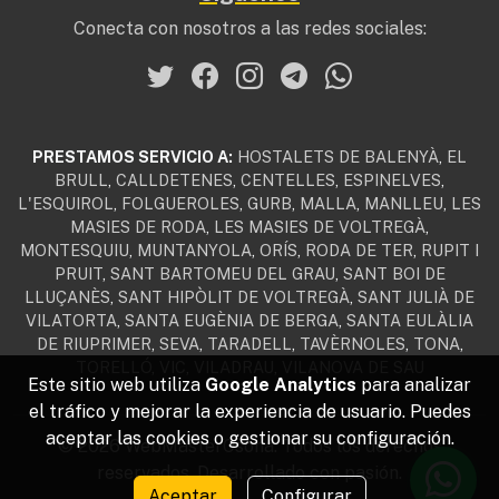
Conecta con nosotros a las redes sociales:
PRESTAMOS SERVICIO A:
HOSTALETS DE BALENYÀ
,
EL
BRULL
,
CALLDETENES
,
CENTELLES
,
ESPINELVES
,
L'ESQUIROL
,
FOLGUEROLES
,
GURB
,
MALLA
,
MANLLEU
,
LES
MASIES DE RODA
,
LES MASIES DE VOLTREGÀ
,
MONTESQUIU
,
MUNTANYOLA
,
ORÍS
,
RODA DE TER
,
RUPIT I
PRUIT
,
SANT BARTOMEU DEL GRAU
,
SANT BOI DE
LLUÇANÈS
,
SANT HIPÒLIT DE VOLTREGÀ
,
SANT JULIÀ DE
VILATORTA
,
SANTA EUGÈNIA DE BERGA
,
SANTA EULÀLIA
DE RIUPRIMER
,
SEVA
,
TARADELL
,
TAVÈRNOLES
,
TONA
,
TORELLÓ
,
VIC
,
VILADRAU
,
VILANOVA DE SAU
Este sitio web utiliza
Google Analytics
para analizar
el tráfico y mejorar la experiencia de usuario. Puedes
aceptar las cookies o gestionar su configuración.
© 2026 WebMasterOsona. Todos los derechos
reservados. Desarrollado con pasión.
Aceptar
Configurar