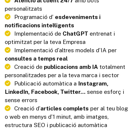
Atenció al client 24/7
amb bots
personalitzats
Programació d’
esdeveniments i
notificacions intel·ligents
Implementació de
ChatGPT
entrenat i
optimitzat per la teva Empresa
Implementació d'altres models d'IA per
consultes a temps real
Creació de
publicacions amb IA
totalment
personalitzades per a la teva marca i sector
Publicació automàtica a
Instagram,
LinkedIn, Facebook, Twitter...
sense esforç i
sense errors
Creació d’
articles complets
per al teu blog
o web en menys d’1 minut, amb imatges,
estructura SEO i publicació automàtica