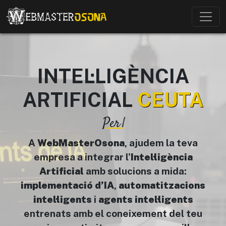
INTEL·LIGÈNCIA
ARTIFICIAL
CEUTA
Per
A
WebMasterOsona
, ajudem la teva
empresa a integrar l'
Intel·ligència
Artificial
amb solucions a mida:
implementació d’IA
,
automatitzacions
intel·ligents
i
agents intel·ligents
entrenats amb el coneixement del teu